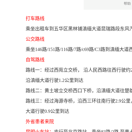
打车路线
乘坐出租车到五华区黑林铺滇缅大道昆瑞路段东风汽
公交路线
乘坐146路/151路/116路/7路/c69路/C3路到
自驾路线
路线一：经过西苑立交桥， 沿人民西路往西行驶约2
沿滇缅大道行驶1.2公里到达
路线二：黄土坡立交桥西口下桥，沿滇缅大道往楚雄
路线三：经过海源寺桥，沿西三环往南行驶2.9公里
大道行驶0.9公里到达
外省患者来院
昆明火车站：
步行至北京路站，乘坐83路/2路 至黄