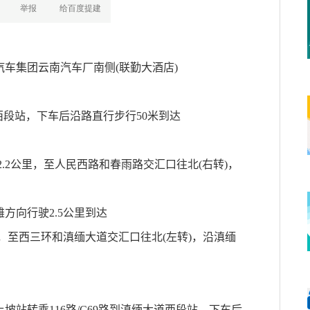
车集团云南汽车厂南侧(联勤大酒店)
滇缅大道西段站，下车后沿路直行步行50米到达
.2公里，至人民西路和春雨路交汇口往北(右转)，
方向行驶2.5公里到达
，至西三环和滇缅大道交汇口往北(左转)，沿滇缅
土坡站转乘116路/C69路到滇缅大道西段站，下车后