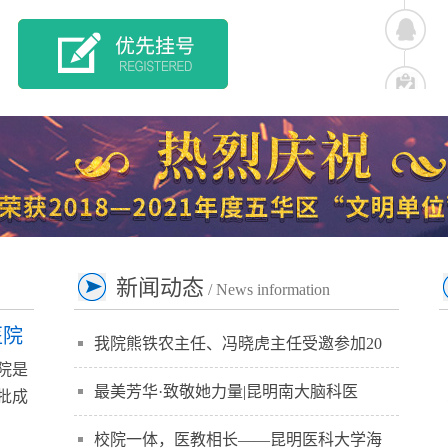
新闻动态
/ News information
医院
我院熊铁农主任、冯晓虎主任受邀参加20
院是
最美芳华·致敬她力量|昆明南大脑科医
批成
】
校院一体，医教相长——昆明医科大学海