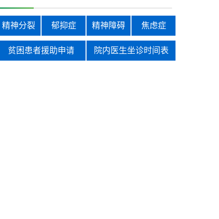
精神分裂
郁抑症
精神障碍
焦虑症
贫困患者援助申请
院内医生坐诊时间表