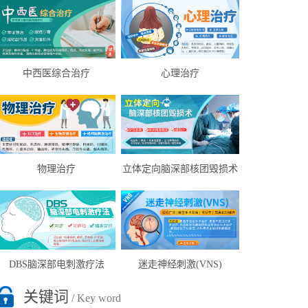
中西医综合治疗
心理治疗
物理治疗
立体定向脑深部核团毁损术
DBS脑深部电刺激疗法
迷走神经刺激(VNS)
关键词
/ Key word