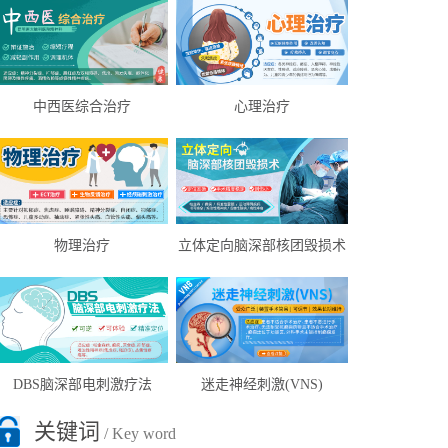
中西医综合治疗
心理治疗
物理治疗
立体定向脑深部核团毁损术
DBS脑深部电刺激疗法
迷走神经刺激(VNS)
关键词
/ Key word