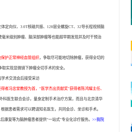
体定向仪、3.0T核磁共振、128层全螺旋CT、32导长程视频脑
，即使毫米级别肿瘤、脑深部肿瘤等也能超早期发现并及时干预治
地保护正常神经血管组织
，争取尽可能地切除肿瘤，获得全切的
争取实现显微镜下肿瘤全切手术的安全。
病学术交流会后接受采访
得者冯忠堂教授为首，“医学杰出贡献奖”获得者陈鸿耀主任、
外科医生联合会诊，量身定制手术治疗方案，而且与北京清华
，根据患者需求可以聘请知名医生，共同会诊、坐诊和手术。
术后康复等为脑肿瘤患者提供“一站式”专业化诊疗服务。
>>我院