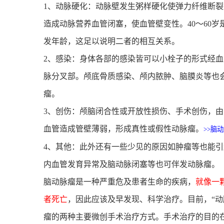
1、动脉硬化：动脉壁发生粥样硬化使弹力纤维断
造成动脉营养血管闭塞，使血管壁变性。40～60
发年龄，这足以说明二者的相互关系。
2、感染：身体各部的感染皆可以小栓子的形式经
脉分叉部。颅底骨质感染、颅内脓肿、脑膜炎等也
瘤。
3、创伤：颅脑闭合性或开放性损伤、手术创伤，
血管造成管壁薄弱，形成真性或假性动脉瘤。
>>脑
4、其他：此外还有一些少见的原因如肿瘤等也能
内血管发育异常及脑动脉闭塞等也可伴发动脉瘤。
脑动脉瘤是一种严重危及患者生命的疾病，
就像一
者死亡
，因此应该及早发现、科学治疗。目前，“动
瘤的两种主要微创手术治疗方式。手术治疗的目的