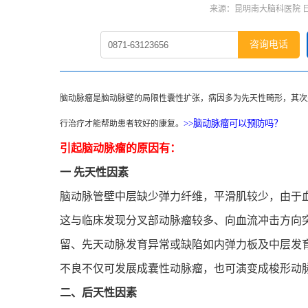
来源：昆明南大脑科医院 日期：
咨询电话
脑动脉瘤是脑动脉壁的局限性囊性扩张，病因多为先天性畸形，其次
>>脑动脉瘤可以预防吗
？
行治疗才能帮助患者较好的康复。
引起脑动脉瘤的原因有：
一 先天性因素
脑动脉管壁中层缺少弹力纤维，平滑肌较少，由于
这与临床发现分叉部动脉瘤较多、向血流冲击方向
留、先天动脉发育异常或缺陷如内弹力板及中层发
不良不仅可发展成囊性动脉瘤，也可演变成梭形动
二、后天性因素