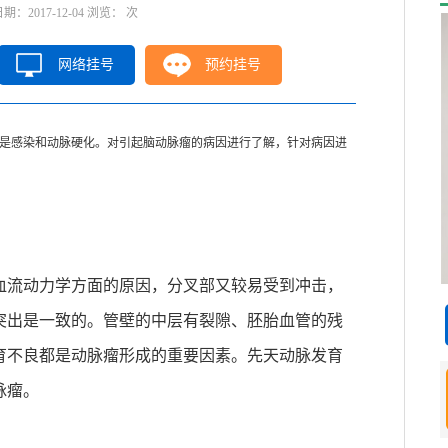
2017-12-04 浏览：
次
网络挂号
预约挂号
是感染和动脉硬化。对引起脑动脉瘤的病因进行了解，针对病因进
血流动力学方面的原因，分叉部又较易受到冲击，
突出是一致的。管壁的中层有裂隙、胚胎血管的残
育不良都是动脉瘤形成的重要因素。先天动脉发育
脉瘤。