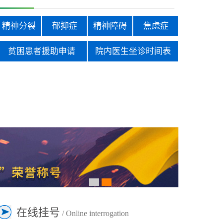
精神分裂
郁抑症
精神障碍
焦虑症
贫困患者援助申请
院内医生坐诊时间表
在线挂号
/ Online interrogation