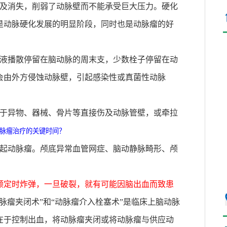
裂及消失，削弱了动脉壁而不能承受巨大压力。硬化
岁是动脉硬化发展的明显阶段，同时也是动脉瘤的好
血液播散停留在脑动脉的周末支，少数栓子停留在动
会由外方侵蚀动脉壁，引起感染性或真菌性动脉
由于异物、器械、骨片等直接伤及动脉管壁，或牵拉
动脉瘤治疗的关键时间
？
引起动脉瘤。颅底异常血管网症、脑动静脉畸形、颅
颗定时炸弹，一旦破裂，就有可能因脑出血而致患
脉瘤夹闭术”和“动脉瘤介入栓塞术”是临床上脑动脉
在于控制出血，将动脉瘤夹闭或将动脉瘤与供应动