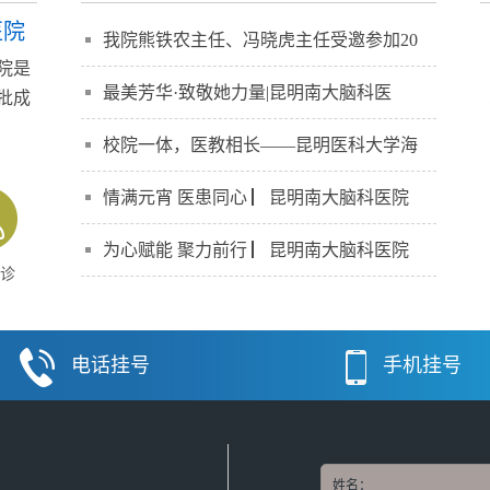
医院
我院熊铁农主任、冯晓虎主任受邀参加20
院是
最美芳华·致敬她力量|昆明南大脑科医
批成
】
校院一体，医教相长——昆明医科大学海
情满元宵 医患同心 ▏昆明南大脑科医院
为心赋能 聚力前行 ▏昆明南大脑科医院
诊
电话挂号
手机挂号