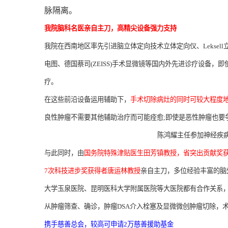
脉隔离。
我院脑科名医亲自主刀，高精尖设备强力支持
我院在西南地区率先引进脑立体定向技术立体定向仪、Leksell立
电图、德国蔡司(ZEISS)手术显微镜等国内外先进诊疗设备
疗。
在这些前沿设备运用辅助下，
手术切除病灶的同时可较大程度
良性肿瘤不需要其他辅助治疗而可能痊愈;即使是恶性肿瘤也要
陈鸿耀主任参加神经疾
与此同时，由
国务院特殊津贴医生田芳镇教授，省突出贡献奖获
7次科技进步奖获得者唐运林教授
亲自主刀，多位经验丰富的脑
大学玉泉医院、昆明医科大学附属医院等大医院都有合作关系
从肿瘤筛查、确诊，肿瘤DSA介入栓塞及显微微创肿瘤切除，
携手慈善总会，较高可申请2万慈善援助基金