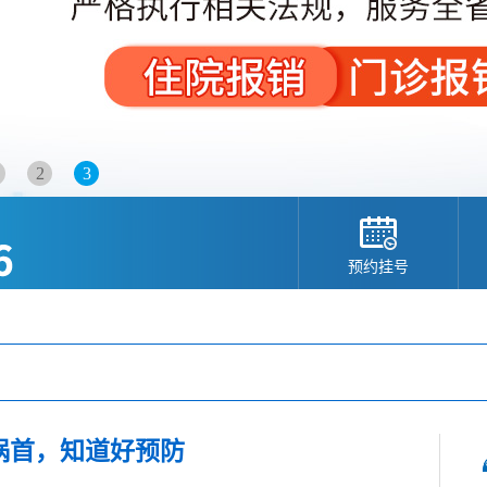
2
3
预约挂号
祸首，知道好预防