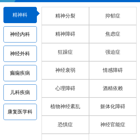
精神科
精神分裂
抑郁症
精神障碍
焦虑症
神经内科
狂躁症
强迫症
神经外科
神经衰弱
情感障碍
癫痫疾病
心理障碍
酒精依赖
儿科疾病
植物神经紊乱
躯体化障碍
康复医学科
恐惧症
神经官能症