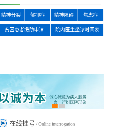
精神分裂
郁抑症
精神障碍
焦虑症
贫困患者援助申请
院内医生坐诊时间表
在线挂号
/ Online interrogation