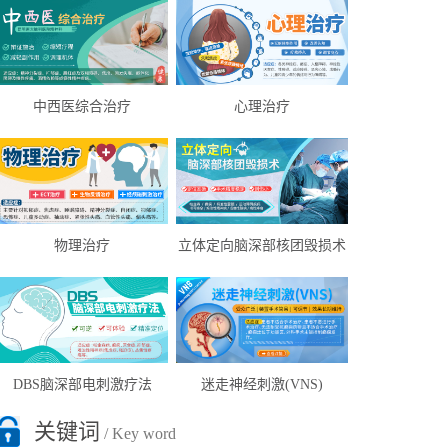
中西医综合治疗
心理治疗
物理治疗
立体定向脑深部核团毁损术
DBS脑深部电刺激疗法
迷走神经刺激(VNS)
关键词
/ Key word