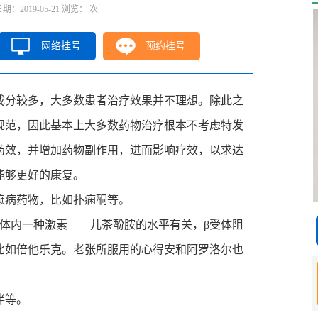
2019-05-21 浏览：
次
网络挂号
预约挂号
成分较多，大多数患者治疗效果并不理想。除此之
规范，因此基本上大多数药物治疗根本不考虑特发
药效，并增加药物副作用，进而影响疗效，以求达
能够更好的康复。
癫病药物，比如扑痫酮等。
体内一种激素——儿茶酚胺的水平有关，β受体阻
比如倍他乐克。老张所服用的心得安和阿罗洛尔也
。
泮等。