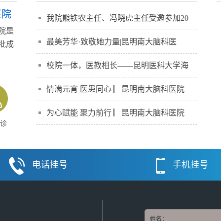
医院
我院熊铁农主任、冯晓虎主任受邀参加20
院是
最美芳华·致敬她力量|昆明南大脑科医
批成
】
校院一体，医教相长——昆明医科大学海
情满元宵 医患同心 ▏昆明南大脑科医院
为心赋能 聚力前行 ▏昆明南大脑科医院
诊
电话挂号
手机挂号