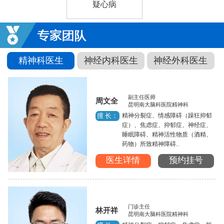
疑心病
精神科医生
神经内科医生
神经外科医生
副主任医师
周文全
昆明南大脑科医院精神科
精神分裂症、情感障碍（躁狂抑郁
擅 长：
症）、焦虑症、抑郁症、神经症、
睡眠障碍、精神活性物质（酒精、
药物）所致精神障碍..
医生详情
预约挂号
门诊主任
林开祥
昆明南大脑科医院精神科