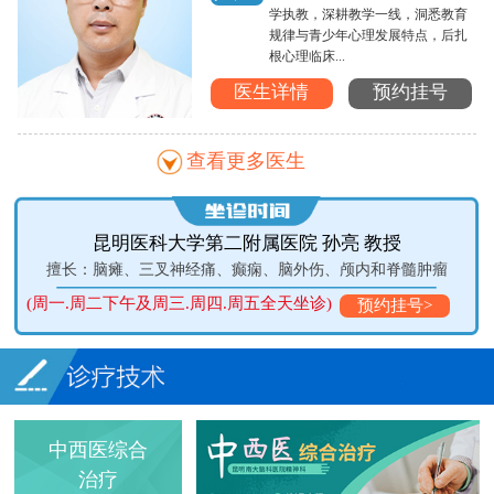
学执教，深耕教学一线，洞悉教育
规律与青少年心理发展特点，后扎
根心理临床...
医生详情
预约挂号
查看更多医生
昆明医科大学第二附属医院 孙亮 教授
症
擅长：脑瘫、三叉神经痛、癫痫、脑外伤、颅内和脊髓肿瘤
(周一.周二下午及周三.周四.周五全天坐诊)
预约挂号>
中西医综合
治疗