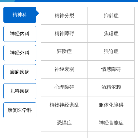
精神科
精神分裂
抑郁症
精神障碍
焦虑症
神经内科
狂躁症
强迫症
神经外科
神经衰弱
情感障碍
癫痫疾病
心理障碍
酒精依赖
儿科疾病
植物神经紊乱
躯体化障碍
康复医学科
恐惧症
神经官能症