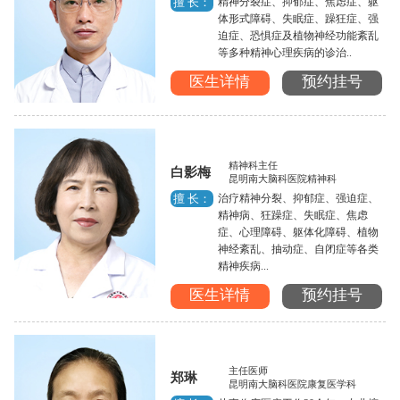
精神分裂症、抑郁症、焦虑症、躯
擅 长：
体形式障碍、失眠症、躁狂症、强
迫症、恐惧症及植物神经功能紊乱
等多种精神心理疾病的诊治..
医生详情
预约挂号
精神科主任
白影梅
昆明南大脑科医院精神科
治疗精神分裂、抑郁症、强迫症、
擅 长：
精神病、狂躁症、失眠症、焦虑
症、心理障碍、躯体化障碍、植物
神经紊乱、抽动症、自闭症等各类
精神疾病...
医生详情
预约挂号
主任医师
郑琳
昆明南大脑科医院康复医学科