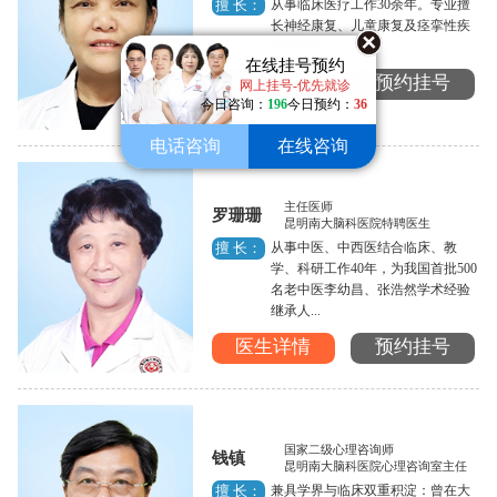
从事临床医疗工作30余年。专业擅
擅 长：
长神经康复、儿童康复及痉挛性疾
病的治疗。...
在线挂号预约
医生详情
预约挂号
网上挂号-优先就诊
今日咨询：
196
今日预约：
36
电话咨询
在线咨询
主任医师
罗珊珊
昆明南大脑科医院特聘医生
从事中医、中西医结合临床、教
擅 长：
学、科研工作40年，为我国首批500
名老中医李幼昌、张浩然学术经验
继承人...
医生详情
预约挂号
国家二级心理咨询师
钱镇
昆明南大脑科医院心理咨询室主任
兼具学界与临床双重积淀：曾在大
擅 长：