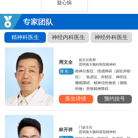
疑心病
精神科医生
神经内科医生
神经外科医生
副主任医师
周文全
昆明南大脑科医院精神科
精神分裂症、情感障碍（躁狂抑郁
擅 长：
症）、焦虑症、抑郁症、神经症、
睡眠障碍、精神活性物质（酒精、
药物）所致精神障碍..
医生详情
预约挂号
门诊主任
林开祥
昆明南大脑科医院精神科