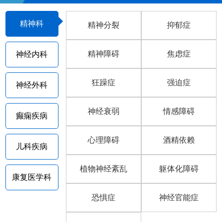
精神科
精神分裂
抑郁症
精神障碍
焦虑症
神经内科
狂躁症
强迫症
神经外科
神经衰弱
情感障碍
癫痫疾病
心理障碍
酒精依赖
儿科疾病
植物神经紊乱
躯体化障碍
康复医学科
恐惧症
神经官能症