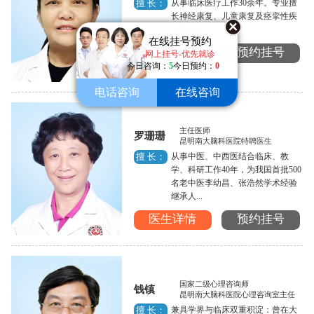
从事临床医疗工作30余年。专业擅
擅 长：
长神经康复、儿童康复及痉挛性疾
病的治疗。...
在线挂号预约
医生详情
预约挂号
网上挂号-优先就诊
今日咨询：
5
今日预约：
0
电话咨询
在线咨询
主任医师
罗珊珊
昆明南大脑科医院特聘医生
从事中医、中西医结合临床、教
擅 长：
学、科研工作40年，为我国首批500
名老中医李幼昌、张浩然学术经验
继承人...
医生详情
预约挂号
国家二级心理咨询师
钱镇
昆明南大脑科医院心理咨询室主任
兼具学界与临床双重积淀：曾在大
擅 长：