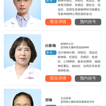
精神分裂症、抑郁症、焦虑症、躯
擅 长：
体形式障碍、失眠症、躁狂症、强
迫症、恐惧症及植物神经功能紊乱
等多种精神心理疾病的诊治..
医生详情
预约挂号
精神科主任
白影梅
昆明南大脑科医院精神科
治疗精神分裂、抑郁症、强迫症、
擅 长：
精神病、狂躁症、失眠症、焦虑
症、心理障碍、躯体化障碍、植物
神经紊乱、抽动症、自闭症等各类
精神疾病...
医生详情
预约挂号
主任医师
郑琳
昆明南大脑科医院康复医学科