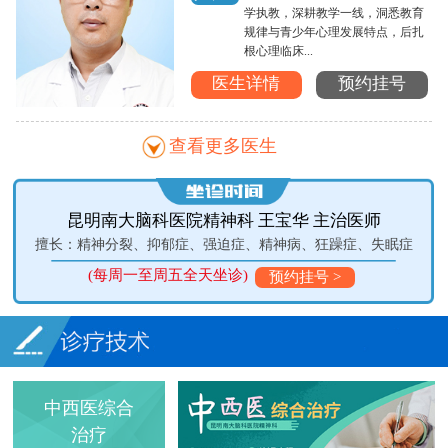
学执教，深耕教学一线，洞悉教育
规律与青少年心理发展特点，后扎
根心理临床...
医生详情
预约挂号
查看更多医生
昆明医科大学第二附属医院 孙亮 教授
失眠症
擅长：脑瘫、三叉神经痛、癫痫、脑外伤、颅内和脊髓肿瘤
(周一.周二下午及周三.周四.周五全天坐诊)
预约挂号>
中西医综合
治疗