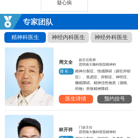
疑心病
精神科医生
神经内科医生
神经外科医生
副主任医师
周文全
昆明南大脑科医院精神科
精神分裂症、情感障碍（躁狂抑郁
擅 长：
症）、焦虑症、抑郁症、神经症、
睡眠障碍、精神活性物质（酒精、
药物）所致精神障碍..
医生详情
预约挂号
门诊主任
林开祥
昆明南大脑科医院精神科