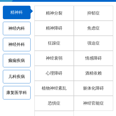
精神科
精神分裂
抑郁症
精神障碍
焦虑症
神经内科
狂躁症
强迫症
神经外科
神经衰弱
情感障碍
癫痫疾病
心理障碍
酒精依赖
儿科疾病
植物神经紊乱
躯体化障碍
康复医学科
恐惧症
神经官能症