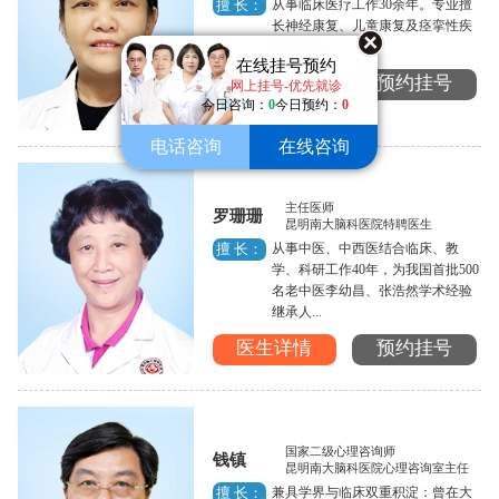
从事临床医疗工作30余年。专业擅
擅 长：
长神经康复、儿童康复及痉挛性疾
病的治疗。...
在线挂号预约
医生详情
预约挂号
网上挂号-优先就诊
今日咨询：
0
今日预约：
0
电话咨询
在线咨询
主任医师
罗珊珊
昆明南大脑科医院特聘医生
从事中医、中西医结合临床、教
擅 长：
学、科研工作40年，为我国首批500
名老中医李幼昌、张浩然学术经验
继承人...
医生详情
预约挂号
国家二级心理咨询师
钱镇
昆明南大脑科医院心理咨询室主任
兼具学界与临床双重积淀：曾在大
擅 长：