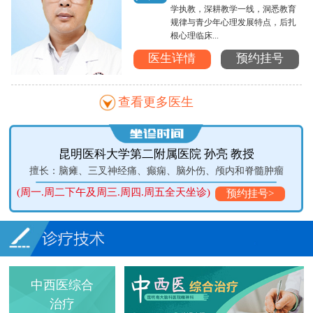
学执教，深耕教学一线，洞悉教育
规律与青少年心理发展特点，后扎
根心理临床...
医生详情
预约挂号
查看更多医生
昆明医科大学第二附属医院 孙亮 教授
症
擅长：脑瘫、三叉神经痛、癫痫、脑外伤、颅内和脊髓肿瘤
(周一.周二下午及周三.周四.周五全天坐诊)
预约挂号>
中西医综合
治疗