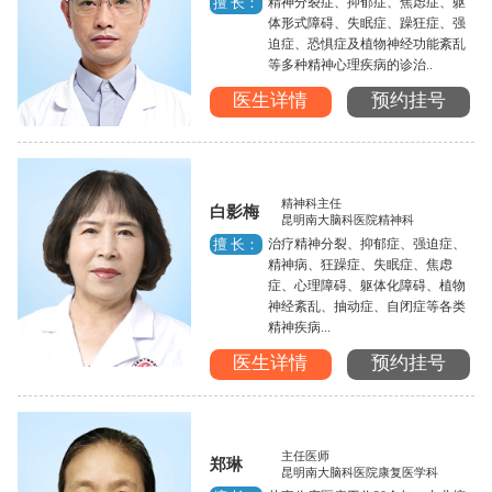
精神分裂症、抑郁症、焦虑症、躯
擅 长：
体形式障碍、失眠症、躁狂症、强
迫症、恐惧症及植物神经功能紊乱
等多种精神心理疾病的诊治..
医生详情
预约挂号
精神科主任
白影梅
昆明南大脑科医院精神科
治疗精神分裂、抑郁症、强迫症、
擅 长：
精神病、狂躁症、失眠症、焦虑
症、心理障碍、躯体化障碍、植物
神经紊乱、抽动症、自闭症等各类
精神疾病...
医生详情
预约挂号
主任医师
郑琳
昆明南大脑科医院康复医学科