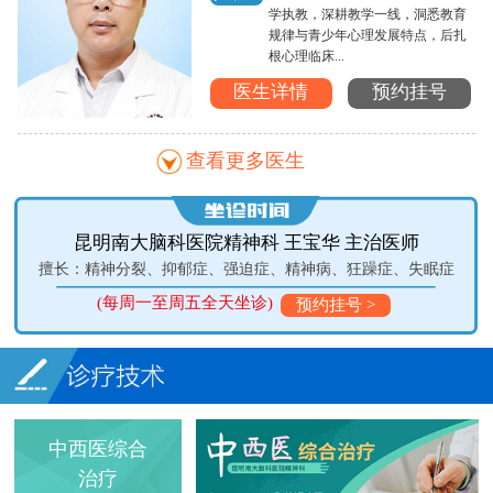
学执教，深耕教学一线，洞悉教育
规律与青少年心理发展特点，后扎
根心理临床...
医生详情
预约挂号
查看更多医生
昆明南大脑科医院精神科 王宝华 主治医师
擅长：精神分裂、抑郁症、强迫症、精神病、狂躁症、失眠症
(每周一至周五全天坐诊)
(
预约挂号 >
中西医综合
治疗