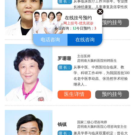
从事临床医疗工作30余年。专业擅
擅 长：
长神经康复、儿童康复及痉挛性疾
病的治疗。...
在线挂号预约
医生详情
预约挂号
网上挂号-优先就诊
今日咨询：
12
今日预约：
3
电话咨询
在线咨询
主任医师
罗珊珊
昆明南大脑科医院特聘医生
从事中医、中西医结合临床、教
擅 长：
学、科研工作40年，为我国首批500
名老中医李幼昌、张浩然学术经验
继承人...
医生详情
预约挂号
国家二级心理咨询师
钱镇
昆明南大脑科医院心理咨询室主任
兼具学界与临床双重积淀：曾在大
擅 长：