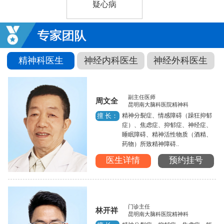
疑心病
精神科医生
神经内科医生
神经外科医生
副主任医师
周文全
昆明南大脑科医院精神科
精神分裂症、情感障碍（躁狂抑郁
擅 长：
症）、焦虑症、抑郁症、神经症、
睡眠障碍、精神活性物质（酒精、
药物）所致精神障碍..
医生详情
预约挂号
门诊主任
林开祥
昆明南大脑科医院精神科