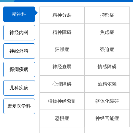
精神科
精神分裂
抑郁症
精神障碍
焦虑症
神经内科
狂躁症
强迫症
神经外科
神经衰弱
情感障碍
癫痫疾病
心理障碍
酒精依赖
儿科疾病
植物神经紊乱
躯体化障碍
康复医学科
恐惧症
神经官能症