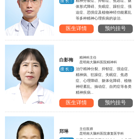
精神分裂症、抑郁症、焦虑症、躯
擅 长：
体形式障碍、失眠症、躁狂症、强
迫症、恐惧症及植物神经功能紊乱
等多种精神心理疾病的诊治..
医生详情
预约挂号
精神科主任
白影梅
昆明南大脑科医院精神科
治疗精神分裂、抑郁症、强迫症、
擅 长：
精神病、狂躁症、失眠症、焦虑
症、心理障碍、躯体化障碍、植物
神经紊乱、抽动症、自闭症等各类
精神疾病...
医生详情
预约挂号
主任医师
郑琳
昆明南大脑科医院康复医学科