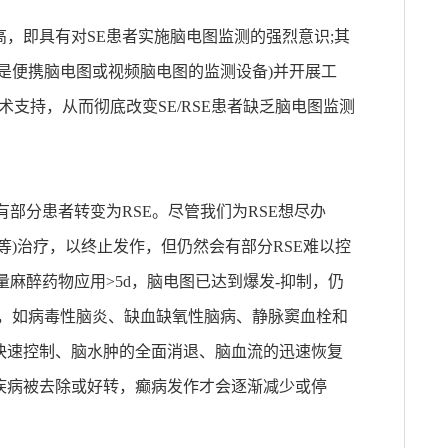
，即具有对SE患者实施脑电图监测的强烈意识;其
是便携脑电图或视频脑电图的监测设备)并开展工
术支持，从而彻底改变SE/RSE患者缺乏脑电图监测
部分患者转变为RSE。尽管我们为RSE想尽办
等)治疗，以终止发作，但仍然会有部分RSE难以控
量麻醉药物应用>5d，脑电图已达到爆发-抑制，仍
病，如病毒性脑炎、缺血缺氧性脑病、静脉窦血栓和
快速控制、脑水肿的全面消退、脑血流的迅速恢复
疾病被去除或好转，癫病发作才会逐渐减少或停