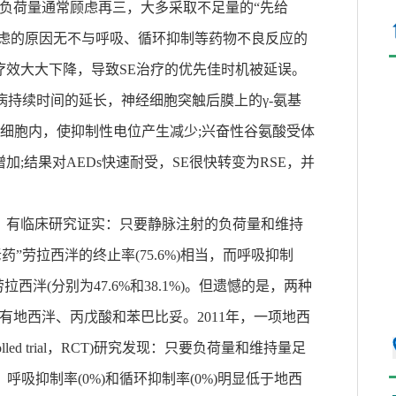
剂负荷量通常顾虑再三，大多采取不足量的“先给
顾虑的原因无不与呼吸、循环抑制等药物不良反应的
疗效大大下降，导致SE治疗的优先佳时机被延误。
癫病持续时间的延长，神经细胞突触后膜上的γ-氨基
至细胞内，使抑制性电位产生减少;兴奋性谷氨酸受体
;结果对AEDs快速耐受，SE很快转变为RSE，并
量。有临床研究证实：只要静脉注射的负荷量和维持
老药”劳拉西泮的终止率(75.6%)相当，而呼吸抑制
劳拉西泮(分别为47.6%和38.1%)。但遗憾的是，两种
有地西泮、丙戊酸和苯巴比妥。2011年，一项地西
olled trial，RCT)研究发现：只要负荷量和维持量足
当，呼吸抑制率(0%)和循环抑制率(0%)明显低于地西