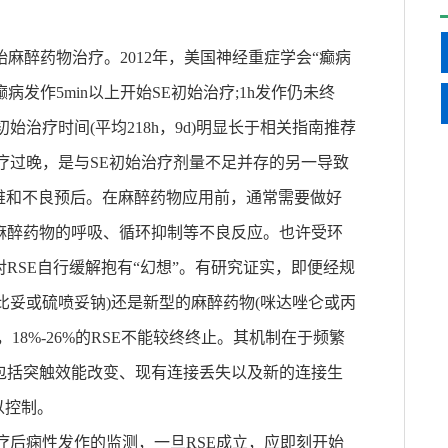
始麻醉药物治疗。2012年，美国神经重症学会“癫病
病发作5min以上开始SE初始治疗;1h发作仍未终
治疗时间(平均218h，9d)明显长于相关指南推荐
疗过晚，是与SE初始治疗剂量不足并存的另一导致
困难和不良预后。在麻醉药物应用前，通常需要做好
麻醉药物的呼吸、循环抑制等不良反应。也许受环
RSE自行缓解抱有“幻想”。有研究证实，即便经规
比妥或硫喷妥钠)还是新型的麻醉药物(咪达唑仑或丙
)终止，18%-26%的RSE不能较终终止。其机制在于频繁
包括突触效能改变、现有连接丢失以及新的连接生
以控制。
疗后痫性发作的监测，一旦RSE成立，应即刻开始