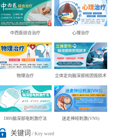
中西医综合治疗
心理治疗
物理治疗
立体定向脑深部核团毁损术
DBS脑深部电刺激疗法
迷走神经刺激(VNS)
关键词
/ Key word