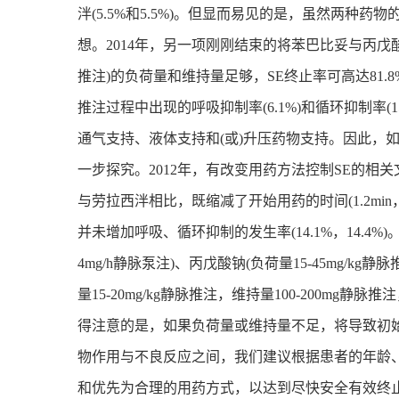
泮(5.5%和5.5%)。但显而易见的是，虽然两种
想。2014年，另一项刚刚结束的将苯巴比妥与丙戊
推注)的负荷量和维持量足够，SE终止率可高达81.8%
推注过程中出现的呼吸抑制率(6.1%)和循环抑制率(1
通气支持、液体支持和(或)升压药物支持。因此，
一步探究。2012年，有改变用药方法控制SE的
与劳拉西泮相比，既缩减了开始用药的时间(1.2min，4.8
并未增加呼吸、循环抑制的发生率(14.1%，14.4%)
4mg/h静脉泵注)、丙戊酸钠(负荷量15-45mg/kg静
量15-20mg/kg静脉推注，维持量100-200mg
得注意的是，如果负荷量或维持量不足，将导致初始
物作用与不良反应之间，我们建议根据患者的年龄
和优先为合理的用药方式，以达到尽快安全有效终止