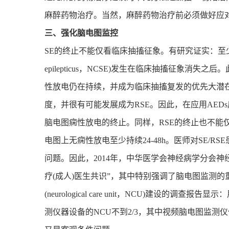
麻醉药物治疗。当然，麻醉药物治疗前必须做好应
三、强化脑电图监控
SE的终止不能仅看临床抽搐征象。有研究证实：至少14%的非
epilepticus，NCSE)发生在临床抽搐征象消失之后。此时
性放电仍在持续，并成为临床抽搐复发的优先大潜
度，并很有可能发展成为RSE。因此，在应用AE
脑电图痫性放电的终止。同样，RSE的终止也不能
电图上无痫性放电至少持续24-48h。医师对SE/
问题。因此，2014年，中华医学会神经病学分会
疗(成人)医生共识”，其中特别强调了脑电图监测
(neurological care unit，NCU)建设
测仪器设备的NCU不到2/3，其中视频脑电图监测仪