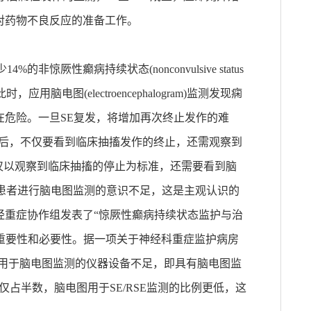
对药物不良反应的准备工作。
惊厥性癫病持续状态(nonconvulsive status
，应用脑电图(electroencephalogram)监测发现痫
在危险。一旦SE复发，将增加再次终止发作的难
Ds后，不仅要看到临床抽搐发作的终止，还需观察到
仅以观察到临床抽搐的停止为标准，还需要看到脑
RSE患者进行脑电图监测的意识不足，这是主观认识的
神经重症协作组发表了“惊厥性癫病持续状态监护与治
的重要性和必要性。据一项关于神经科重症监护病房
的调查报告显示：用于脑电图监测的仪器设备不足，即具有脑电图监
仅占半数，脑电图用于SE/RSE监测的比例更低，这