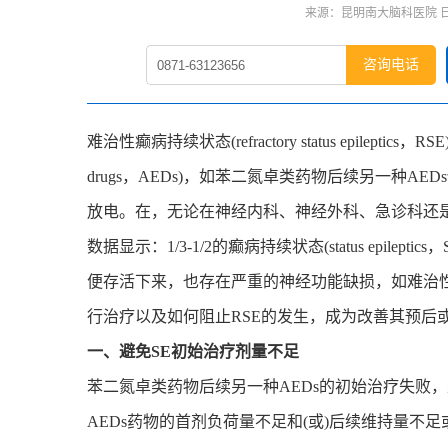
来源：昆明南大脑科医院 日期：
咨询电话
难治性癫病持续状态(refractory status epileptics
drugs，AEDs)，如苯二氮卓类药物后续另一种A
放电。在，无论在神经内科、神经外科、急诊科还是
数据显示：1/3-1/2的癫病持续状态(status epilep
便存活下来，也存在严重的神经功能缺损，如难治
行治疗以及如何阻止RSE的发生，成为改善其预后
一、避免SE初始治疗剂量不足
苯二氮卓类药物后续另一种AEDs的初始治疗失败，
AEDs药物的首剂负荷量不足和(或)后续维持量不