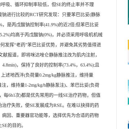
药物的呼吸、循环抑制率较低，但SE的终止率并不理
酸钠进行比较的RCT研究发现：只要苯巴比妥(静脉
，是丙戊酸钠控制率(41.9%)的近2倍;但苯巴比妥
5.2%)均高于丙戊酸钠(0%)，并必须采用呼吸机机械
如何发挥“老药”苯巴比妥优势，并避免其劣势值得进
相关文献报道，即将咪达唑仑静脉推注改为肌内注射，
min)，保持了良好的控制率(73.4%，63.4%);且
。上述地西泮(负荷量0.2mg/kg静脉推注，维持量
脉推注，维持量1-2mg/kg/h静脉泵注)、苯巴比妥(负荷
静脉推注，每6h1次)都是优先常用的一线SE治疗药物，但值
治疗失败，使SE发展成为RSE。在难以抉择的药
、病因、重要器官功能等，选择优先为合适的药物
SE的目的。