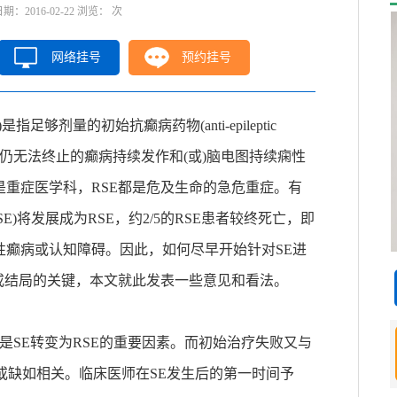
2016-02-22 浏览：
次
网络挂号
预约挂号
，RSE)是指足够剂量的初始抗癫病药物(anti-epileptic
EDs仍无法终止的癫病持续发作和(或)脑电图持续痫性
重症医学科，RSE都是危及生命的急危重症。有
tics，SE)将发展成为RSE，约2/5的RSE患者较终死亡，即
性癫病或认知障碍。因此，如何尽早开始针对SE进
或结局的关键，本文就此发表一些意见和看法。
是SE转变为RSE的重要因素。而初始治疗失败又与
足或缺如相关。临床医师在SE发生后的第一时间予