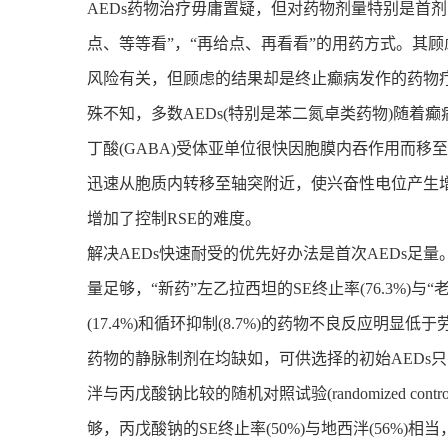
AEDs药物治疗毋庸置疑，但对药物剂量特别是首
点、等等看”，“再给点、再看看”的用药方式。其
风险有关，但顾虑的结果却是终止癫病发作的药物
殊不知，多数AEDs(特别是苯二氮卓类药物)随着
丁酸(GABA)受体亚单位很快因胞膜内吞作用而移
迅速从胞质内转移至轴突附近，使兴奋性电位产生增加
增加了控制RSE的难度。
解决AEDs快速耐受的优先好办法是首次AEDs足
量足够，“新药”左乙拉西坦的SE终止率(76.3%)与“
(17.4%)和循环抑制(8.7%)的药物不良反应明显低于
药物的静脉制剂在均缺如，可供选择的初始AEDs只
泮与丙戊酸钠比较的随机对照试验(randomized contr
够，丙戊酸钠的SE终止率(50%)与地西泮(56%)相