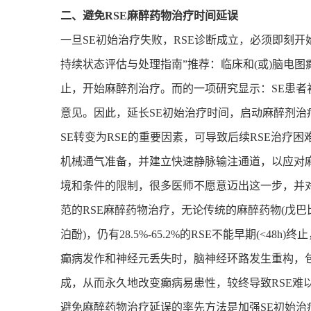
二、避免RSE麻醉药物治疗时间延误
一旦SE初始治疗失败，RSE诊断成立，必须即刻开
持续状态评估与处理指南”推荐：临床和(或)脑电图癫
止，开始麻醉剂治疗。而的一项研究显示：SE患者初始
意见。因此，延长SE初始治疗时间，启动麻醉剂治
SE转变为RSE的重要因素，可导致后续RSE治疗
机械通气准备，并建立快速静脉输注通道，以应对
境和条件的限制，很多医师不愿意迈出这一步，并对
范的RSE麻醉药物治疗，无论传统的麻醉药物(戊巴
泊酚)，仍有28.5%-65.2%的RSE不能早期(<48h
癫病发作和神经元丢失时，脑神经环路发生重构，
成，从而永久地改变癫病易患性，较终导致RSE难
避免麻醉药物治疗延误的率先方法是加强SE初始治