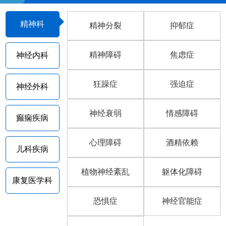
精神科
精神分裂
抑郁症
精神障碍
焦虑症
神经内科
狂躁症
强迫症
神经外科
神经衰弱
情感障碍
癫痫疾病
心理障碍
酒精依赖
儿科疾病
植物神经紊乱
躯体化障碍
康复医学科
恐惧症
神经官能症