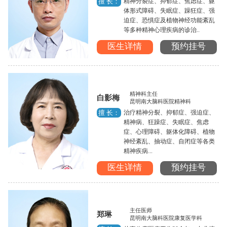
精神分裂症、抑郁症、焦虑症、躯
擅 长：
体形式障碍、失眠症、躁狂症、强
迫症、恐惧症及植物神经功能紊乱
等多种精神心理疾病的诊治..
医生详情
预约挂号
精神科主任
白影梅
昆明南大脑科医院精神科
治疗精神分裂、抑郁症、强迫症、
擅 长：
精神病、狂躁症、失眠症、焦虑
症、心理障碍、躯体化障碍、植物
神经紊乱、抽动症、自闭症等各类
精神疾病...
医生详情
预约挂号
主任医师
郑琳
昆明南大脑科医院康复医学科