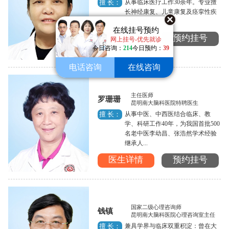
从事临床医疗工作30余年。专业擅
擅 长：
长神经康复、儿童康复及痉挛性疾
病的治疗。...
在线挂号预约
医生详情
预约挂号
网上挂号-优先就诊
今日咨询：
214
今日预约：
39
电话咨询
在线咨询
主任医师
罗珊珊
昆明南大脑科医院特聘医生
从事中医、中西医结合临床、教
擅 长：
学、科研工作40年，为我国首批500
名老中医李幼昌、张浩然学术经验
继承人...
医生详情
预约挂号
国家二级心理咨询师
钱镇
昆明南大脑科医院心理咨询室主任
兼具学界与临床双重积淀：曾在大
擅 长：