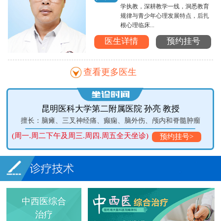
学执教，深耕教学一线，洞悉教育
规律与青少年心理发展特点，后扎
根心理临床...
医生详情
预约挂号
查看更多医生
昆明医科大学第二附属医院 孙亮 教授
症
擅长：脑瘫、三叉神经痛、癫痫、脑外伤、颅内和脊髓肿瘤
(周一.周二下午及周三.周四.周五全天坐诊)
预约挂号>
中西医综合
治疗