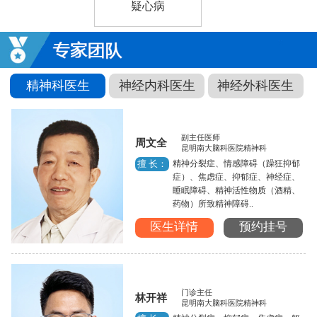
疑心病
精神科医生
神经内科医生
神经外科医生
副主任医师
周文全
昆明南大脑科医院精神科
精神分裂症、情感障碍（躁狂抑郁
擅 长：
症）、焦虑症、抑郁症、神经症、
睡眠障碍、精神活性物质（酒精、
药物）所致精神障碍..
医生详情
预约挂号
门诊主任
林开祥
昆明南大脑科医院精神科