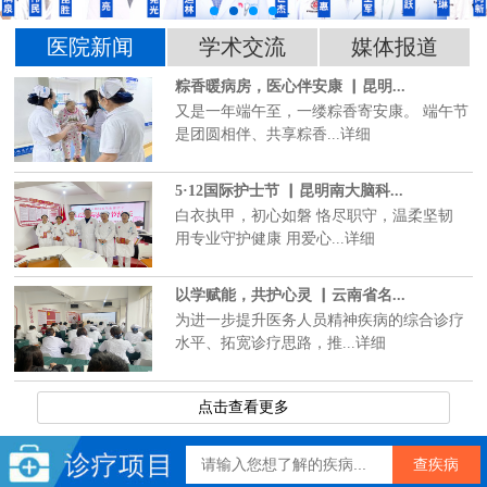
医院新闻
学术交流
媒体报道
粽香暖病房，医心伴安康 ▏昆明...
又是一年端午至，一缕粽香寄安康。 端午节
是团圆相伴、共享粽香...详细
5·12国际护士节 ▏昆明南大脑科...
白衣执甲，初心如磐 恪尽职守，温柔坚韧
用专业守护健康 用爱心...详细
以学赋能，共护心灵 ▏云南省名...
为进一步提升医务人员精神疾病的综合诊疗
水平、拓宽诊疗思路，推...详细
点击查看更多