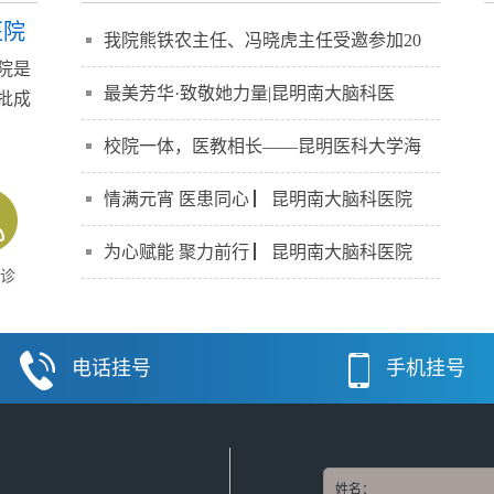
医院
我院熊铁农主任、冯晓虎主任受邀参加20
院是
最美芳华·致敬她力量|昆明南大脑科医
批成
】
校院一体，医教相长——昆明医科大学海
情满元宵 医患同心 ▏昆明南大脑科医院
为心赋能 聚力前行 ▏昆明南大脑科医院
诊
电话挂号
手机挂号