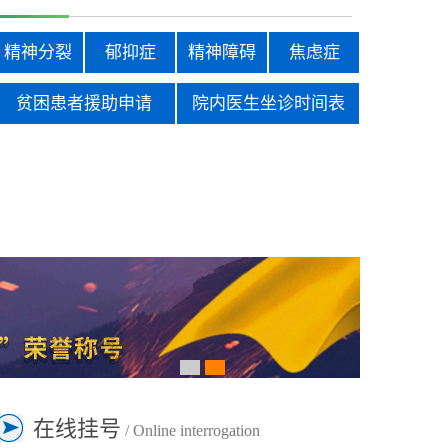
精神分裂
郁抑症
精神障碍
焦虑症
贫困患者援助申请
院内医生坐诊时间表
在线挂号
/ Online interrogation