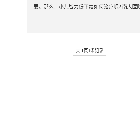
要。那么，小儿智力低下给如何治疗呢? 南大医院
共
1
页
1
条记录