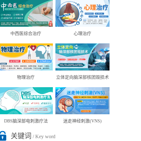
中西医综合治疗
心理治疗
物理治疗
立体定向脑深部核团毁损术
DBS脑深部电刺激疗法
迷走神经刺激(VNS)
关键词
/ Key word