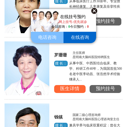
从事临床医疗工作30余年。专业擅
擅 长：
长神经康复、儿童康复及痉挛性疾
病的治疗。...
在线挂号预约
医生详情
预约挂号
网上挂号-优先就诊
今日咨询：
0
今日预约：
0
电话咨询
在线咨询
主任医师
罗珊珊
昆明南大脑科医院特聘医生
从事中医、中西医结合临床、教
擅 长：
学、科研工作40年，为我国首批500
名老中医李幼昌、张浩然学术经验
继承人...
医生详情
预约挂号
国家二级心理咨询师
钱镇
昆明南大脑科医院心理咨询室主任
兼具学界与临床双重积淀：曾在大
擅 长：