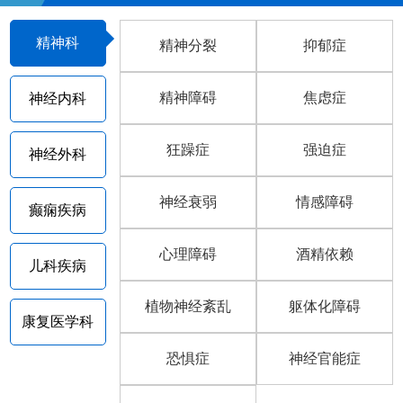
精神科
精神分裂
抑郁症
精神障碍
焦虑症
神经内科
狂躁症
强迫症
神经外科
神经衰弱
情感障碍
癫痫疾病
心理障碍
酒精依赖
儿科疾病
植物神经紊乱
躯体化障碍
康复医学科
恐惧症
神经官能症