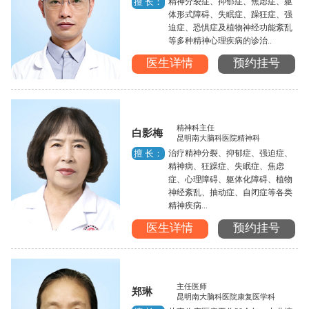
精神分裂症、抑郁症、焦虑症、躯
擅 长：
体形式障碍、失眠症、躁狂症、强
迫症、恐惧症及植物神经功能紊乱
等多种精神心理疾病的诊治..
医生详情
预约挂号
精神科主任
白影梅
昆明南大脑科医院精神科
治疗精神分裂、抑郁症、强迫症、
擅 长：
精神病、狂躁症、失眠症、焦虑
症、心理障碍、躯体化障碍、植物
神经紊乱、抽动症、自闭症等各类
精神疾病...
医生详情
预约挂号
主任医师
郑琳
昆明南大脑科医院康复医学科