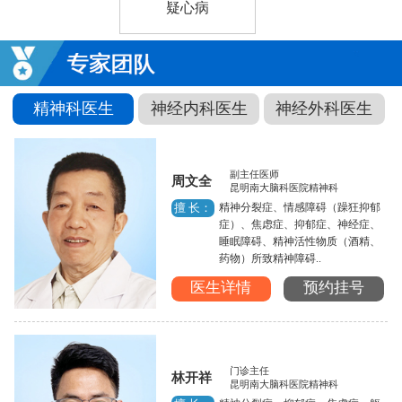
疑心病
精神科医生
神经内科医生
神经外科医生
副主任医师
周文全
昆明南大脑科医院精神科
精神分裂症、情感障碍（躁狂抑郁
擅 长：
症）、焦虑症、抑郁症、神经症、
睡眠障碍、精神活性物质（酒精、
药物）所致精神障碍..
医生详情
预约挂号
门诊主任
林开祥
昆明南大脑科医院精神科