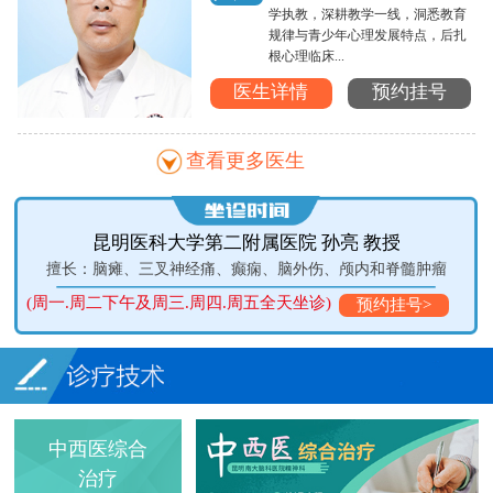
学执教，深耕教学一线，洞悉教育
规律与青少年心理发展特点，后扎
根心理临床...
医生详情
预约挂号
查看更多医生
第二附属医院 孙亮 教授
昆明医科大学第一附
经痛、癫痫、脑外伤、颅内和脊髓肿瘤
擅长：癫痫
周四.周五全天坐诊)
(每周二、五下午坐
预约挂号>
中西医综合
治疗