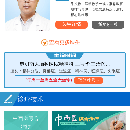
学执教，深耕教学一线，洞悉教育
规律与青少年心理发展特点，后扎
根心理临床...
医生详情
预约挂号
查看更多医生
昆明南大脑科医院精神科 王宝华 主治医师
擅长：精神分裂、抑郁症、强迫症、精神病、狂躁症、失眠症
(每周一至周五全天坐诊)
(
预约挂号 >
中西医综合
治疗