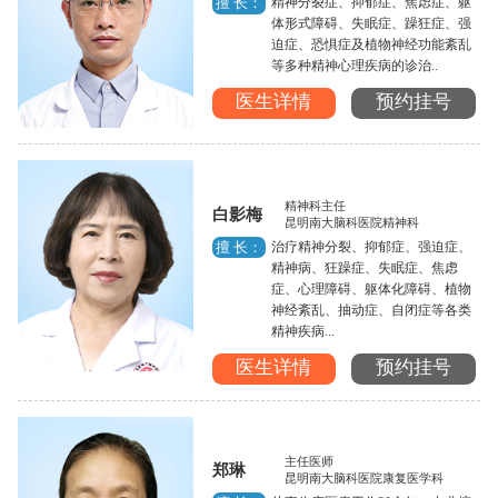
精神分裂症、抑郁症、焦虑症、躯
擅 长：
体形式障碍、失眠症、躁狂症、强
迫症、恐惧症及植物神经功能紊乱
等多种精神心理疾病的诊治..
医生详情
预约挂号
精神科主任
白影梅
昆明南大脑科医院精神科
治疗精神分裂、抑郁症、强迫症、
擅 长：
精神病、狂躁症、失眠症、焦虑
症、心理障碍、躯体化障碍、植物
神经紊乱、抽动症、自闭症等各类
精神疾病...
医生详情
预约挂号
主任医师
郑琳
昆明南大脑科医院康复医学科