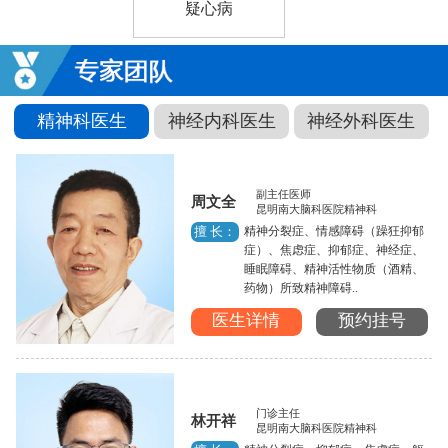
疑心病
精神科医生
神经内科医生
神经外科医生
副主任医师
周文全
昆明南大脑科医院精神科
精神分裂症、情感障碍（躁狂抑郁
擅 长：
症）、焦虑症、抑郁症、神经症、
睡眠障碍、精神活性物质（酒精、
药物）所致精神障碍..
医生详情
预约挂号
门诊主任
林开祥
昆明南大脑科医院精神科