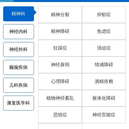
精神科
精神分裂
抑郁症
精神障碍
焦虑症
神经内科
狂躁症
强迫症
神经外科
神经衰弱
情感障碍
癫痫疾病
心理障碍
酒精依赖
儿科疾病
植物神经紊乱
躯体化障碍
康复医学科
恐惧症
神经官能症