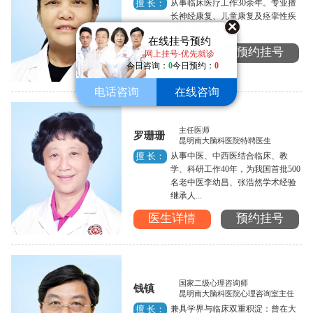
从事临床医疗工作30余年。专业擅
擅 长：
长神经康复、儿童康复及痉挛性疾
病的治疗。...
在线挂号预约
医生详情
预约挂号
网上挂号-优先就诊
今日咨询：
0
今日预约：
0
电话咨询
在线咨询
主任医师
罗珊珊
昆明南大脑科医院特聘医生
从事中医、中西医结合临床、教
擅 长：
学、科研工作40年，为我国首批500
名老中医李幼昌、张浩然学术经验
继承人...
医生详情
预约挂号
国家二级心理咨询师
钱镇
昆明南大脑科医院心理咨询室主任
兼具学界与临床双重积淀：曾在大
擅 长：