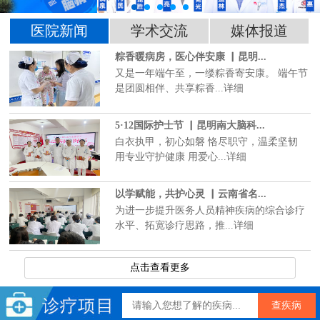
医院新闻
学术交流
媒体报道
粽香暖病房，医心伴安康 ▏昆明...
又是一年端午至，一缕粽香寄安康。 端午节
是团圆相伴、共享粽香...详细
5·12国际护士节 ▏昆明南大脑科...
白衣执甲，初心如磐 恪尽职守，温柔坚韧
用专业守护健康 用爱心...详细
以学赋能，共护心灵 ▏云南省名...
为进一步提升医务人员精神疾病的综合诊疗
水平、拓宽诊疗思路，推...详细
点击查看更多